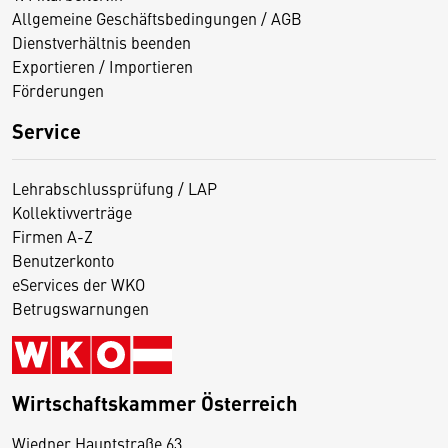
Allgemeine Geschäftsbedingungen / AGB
Dienstverhältnis beenden
Exportieren / Importieren
Förderungen
Service
Lehrabschlussprüfung / LAP
Kollektivverträge
Firmen A-Z
Benutzerkonto
eServices der WKO
Betrugswarnungen
Wirtschaftskammer Österreich
Wiedner Hauptstraße 63
D