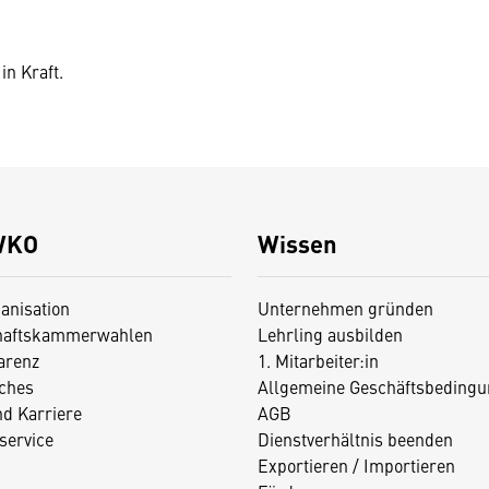
in Kraft.
WKO
Wissen
anisation
Unternehmen gründen
haftskammerwahlen
Lehrling ausbilden
arenz
1. Mitarbeiter:in
iches
Allgemeine Geschäftsbedingu
nd Karriere
AGB
service
Dienstverhältnis beenden
Exportieren / Importieren