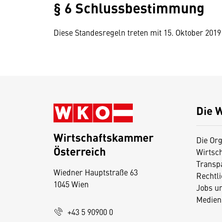
§ 6 Schlussbestimmung
Diese Standesregeln treten mit 15. Oktober 2019 
Die 
Wirtschaftskammer
Die Org
Österreich
Wirtsc
D
Transp
Wiedner Hauptstraße 63
i
Rechtl
1045 Wien
Jobs u
e
Medien
s
+43 5 90900 0
e