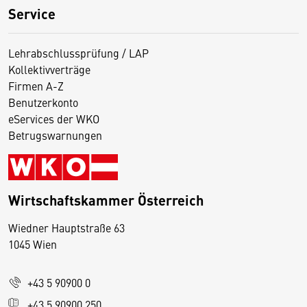
Service
Lehrabschlussprüfung / LAP
Kollektivverträge
Firmen A-Z
Benutzerkonto
eServices der WKO
Betrugswarnungen
Wirtschaftskammer Österreich
Wiedner Hauptstraße 63
D
1045 Wien
i
e
+43 5 90900 0
s
e
+43 5 90900 250