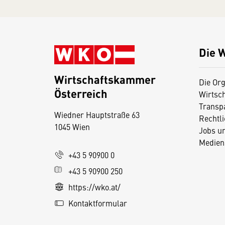
Die 
Wirtschaftskammer
Die Org
Österreich
Wirtsc
D
Transp
Wiedner Hauptstraße 63
i
Rechtl
1045 Wien
Jobs u
e
Medien
s
+43 5 90900 0
e
+43 5 90900 250
S
e
https://wko.at/
it
Kontaktformular
e