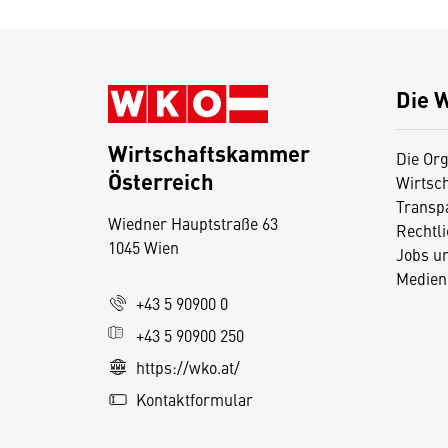
Die 
Wirtschaftskammer
Die Org
Österreich
Wirtsc
D
Transp
Wiedner Hauptstraße 63
i
Rechtl
1045 Wien
Jobs u
e
Medien
s
+43 5 90900 0
e
+43 5 90900 250
S
e
https://wko.at/
it
Kontaktformular
e
v