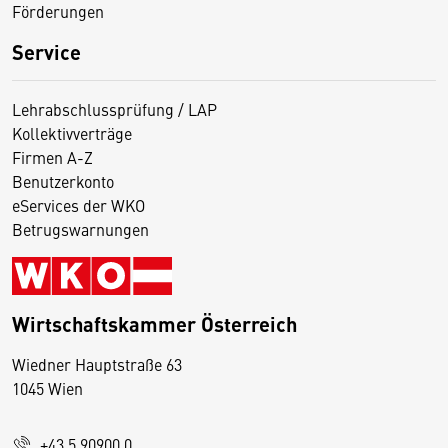
Förderungen
Service
Lehrabschlussprüfung / LAP
Kollektivverträge
Firmen A-Z
Benutzerkonto
eServices der WKO
Betrugswarnungen
Wirtschaftskammer Österreich
Wiedner Hauptstraße 63
D
1045 Wien
i
e
+43 5 90900 0