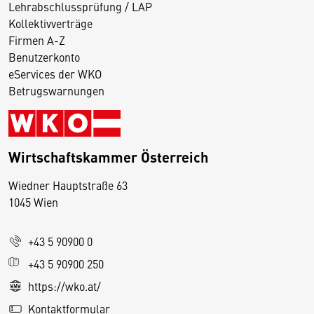
Lehrabschlussprüfung / LAP
Kollektivverträge
Firmen A-Z
Benutzerkonto
eServices der WKO
Betrugswarnungen
Wirtschaftskammer Österreich
Wiedner Hauptstraße 63
D
1045 Wien
i
e
+43 5 90900 0
s
e
+43 5 90900 250
S
https://wko.at/
e
Kontaktformular