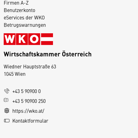
Firmen A-Z
Benutzerkonto
eServices der WKO
Betrugswarnungen
Wirtschaftskammer Österreich
Wiedner Hauptstraße 63
D
1045 Wien
i
e
+43 5 90900 0
s
e
+43 5 90900 250
S
https://wko.at/
e
Kontaktformular
it
e