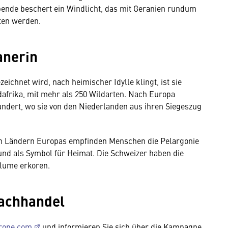
ende beschert ein Windlicht, das mit Geranien rundum
lten werden.
anerin
eichnet wird, nach heimischer Idylle klingt, ist sie
afrika, mit mehr als 250 Wildarten. Nach Europa
undert, wo sie von den Niederlanden aus ihren Siegeszug
ren Ländern Europas empfinden Menschen die Pelargonie
 und als Symbol für Heimat. Die Schweizer haben die
blume erkoren.
Fachhandel
rope.com
und informieren Sie sich über die Kampagne