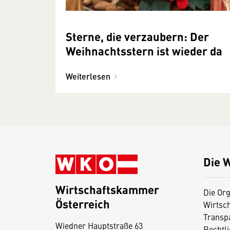
Sterne, die verzaubern: Der
Weihnachtsstern ist wieder da
Weiterlesen
Die 
Wirtschaftskammer
Die Org
Österreich
Wirtsc
D
Transp
Wiedner Hauptstraße 63
i
Rechtl