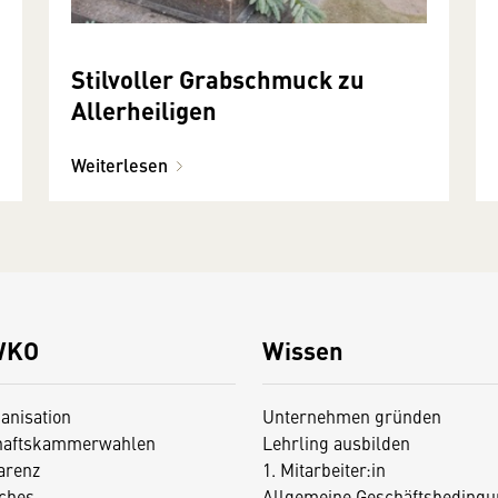
Stilvoller Grabschmuck zu
Allerheiligen
Weiterlesen
WKO
Wissen
anisation
Unternehmen gründen
haftskammerwahlen
Lehrling ausbilden
arenz
1. Mitarbeiter:in
iches
Allgemeine Geschäftsbedingu