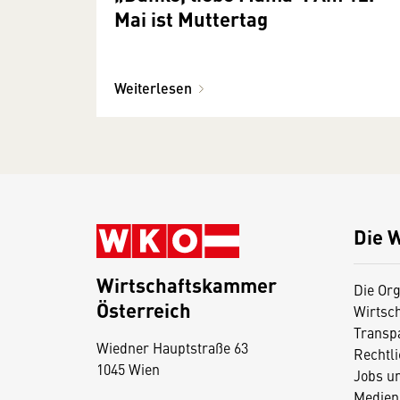
Mai ist Muttertag
Weiterlesen
Die 
Wirtschaftskammer
Die Org
Österreich
Wirtsc
D
Transp
Wiedner Hauptstraße 63
i
Rechtl
1045 Wien
Jobs u
e
Medien