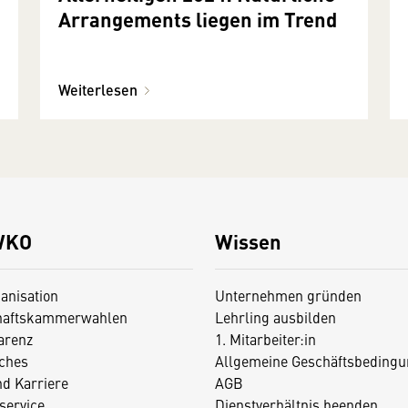
Arrangements liegen im Trend
Weiterlesen
WKO
Wissen
anisation
Unternehmen gründen
haftskammerwahlen
Lehrling ausbilden
arenz
1. Mitarbeiter:in
iches
Allgemeine Geschäftsbedingu
nd Karriere
AGB
service
Dienstverhältnis beenden