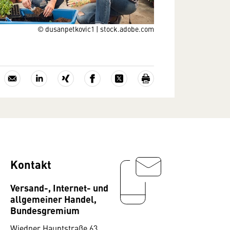
© dusanpetkovic1 | stock.adobe.com
Kontakt
Versand-, Internet- und
allgemeiner Handel,
Bundesgremium
Wiedner Hauptstraße 63