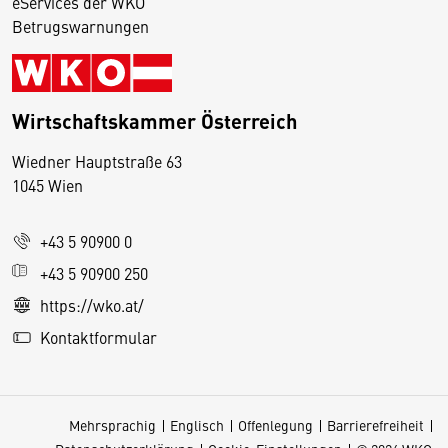
eServices der WKO
Betrugswarnungen
Wirtschaftskammer Österreich
Wiedner Hauptstraße 63
D
1045 Wien
i
e
+43 5 90900 0
s
e
+43 5 90900 250
S
https://wko.at/
e
Kontaktformular
it
e
v
Mehrsprachig
Englisch
Offenlegung
Barrierefreiheit
e