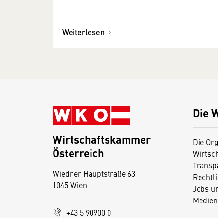
Weiterlesen
Die 
Wirtschaftskammer
Die Org
Österreich
Wirtsc
D
Transp
Wiedner Hauptstraße 63
i
Rechtl
1045 Wien
Jobs u
e
Medien
s
+43 5 90900 0
e