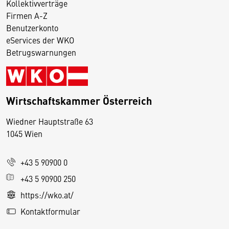
Kollektivverträge
Firmen A-Z
Benutzerkonto
eServices der WKO
Betrugswarnungen
Wirtschaftskammer Österreich
Wiedner Hauptstraße 63
D
1045 Wien
i
e
+43 5 90900 0
s
e
+43 5 90900 250
S
https://wko.at/
e
Kontaktformular
it