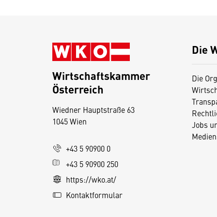
Die 
Wirtschaftskammer
Die Org
Österreich
Wirtsc
D
Transp
Wiedner Hauptstraße 63
i
Rechtl
1045 Wien
Jobs u
e
Medien
s
+43 5 90900 0
e
+43 5 90900 250
S
e
https://wko.at/
it
Kontaktformular
e