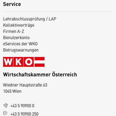
Service
Lehrabschlussprüfung / LAP
Kollektivverträge
Firmen A-Z
Benutzerkonto
eServices der WKO
Betrugswarnungen
Wirtschaftskammer Österreich
Wiedner Hauptstraße 63
D
1045 Wien
i
e
+43 5 90900 0
s
e
+43 5 90900 250