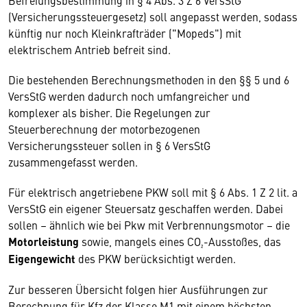
Befreiungsbestimmung in § 4 Abs. 3 Z 6 VersStG
(Versicherungssteuergesetz) soll angepasst werden, sodass
künftig nur noch Kleinkrafträder ("Mopeds") mit
elektrischem Antrieb befreit sind.
Die bestehenden Berechnungsmethoden in den §§ 5 und 6
VersStG werden dadurch noch umfangreicher und
komplexer als bisher. Die Regelungen zur
Steuerberechnung der motorbezogenen
Versicherungssteuer sollen in § 6 VersStG
zusammengefasst werden.
Für elektrisch angetriebene PKW soll mit § 6 Abs. 1 Z 2 lit. a
VersStG ein eigener Steuersatz geschaffen werden. Dabei
sollen – ähnlich wie bei Pkw mit Verbrennungsmotor – die
Motorleistung
sowie, mangels eines CO₂-Ausstoßes, das
Eigengewicht
des PKW berücksichtigt werden.
Zur besseren Übersicht folgen hier Ausführungen zur
Berechnung für Kfz der Klasse M1 mit einem höchsten