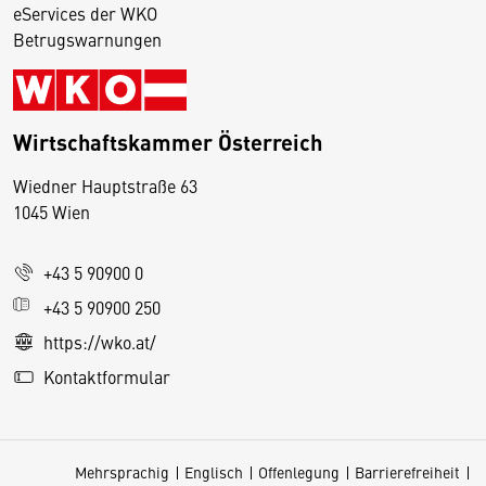
eServices der WKO
Betrugswarnungen
Wirtschaftskammer Österreich
Wiedner Hauptstraße 63
D
1045 Wien
i
e
+43 5 90900 0
s
e
+43 5 90900 250
S
https://wko.at/
e
Kontaktformular
it
e
v
Mehrsprachig
Englisch
Offenlegung
Barrierefreiheit
e