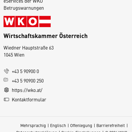
eServices der WKO
Betrugswarnungen
Wirtschaftskammer Österreich
Wiedner Hauptstraße 63
D
1045 Wien
i
e
+43 5 90900 0
s
e
+43 5 90900 250
S
https://wko.at/
e
Kontaktformular
it
e
v
Mehrsprachig
Englisch
Offenlegung
Barrierefreiheit
e