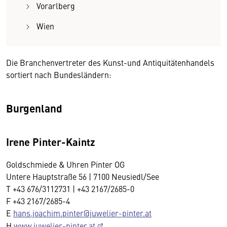
Vorarlberg
Wien
Die Branchenvertreter des Kunst-und Antiquitätenhandels
sortiert nach Bundesländern:
Burgenland
Irene Pinter-Kaintz
Goldschmiede & Uhren Pinter OG
Untere Hauptstraße 56 | 7100 Neusiedl/See
T +43 676/3112731 | +43 2167/2685-0
F +43 2167/2685-4
E
hans.joachim.pinter@juwelier-pinter.at
H
www.juwelier-pinter.at