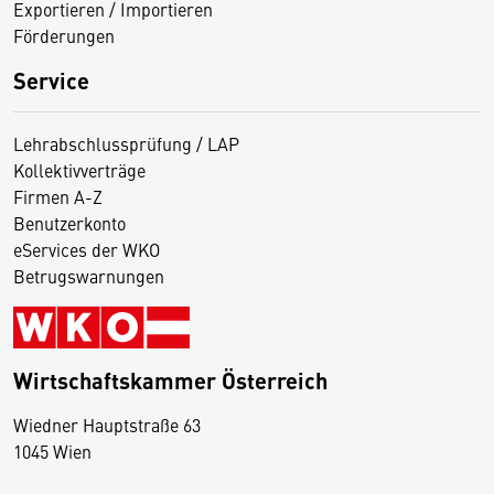
Exportieren / Importieren
Förderungen
Service
Lehrabschlussprüfung / LAP
Kollektivverträge
Firmen A-Z
Benutzerkonto
eServices der WKO
Betrugswarnungen
Wirtschaftskammer Österreich
Wiedner Hauptstraße 63
D
1045 Wien
i
e