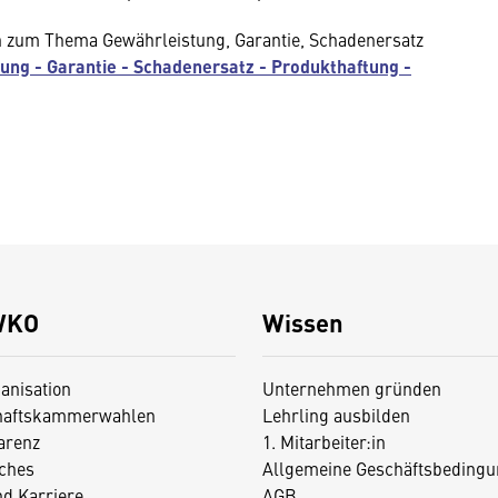
n zum Thema Gewährleistung, Garantie, Schadenersatz
ung - Garantie - Schadenersatz - Produkthaftung -
WKO
Wissen
anisation
Unternehmen gründen
haftskammerwahlen
Lehrling ausbilden
arenz
1. Mitarbeiter:in
iches
Allgemeine Geschäftsbedingu
nd Karriere
AGB