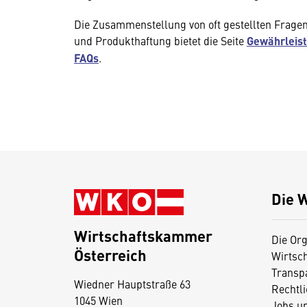
Die Zusammenstellung von oft gestellten Frage
und Produkthaftung bietet die Seite
Gewährleist
FAQs
.
Die 
Wirtschaftskammer
Die Org
Österreich
Wirtsc
D
Transp
Wiedner Hauptstraße 63
i
Rechtl
1045 Wien
Jobs u