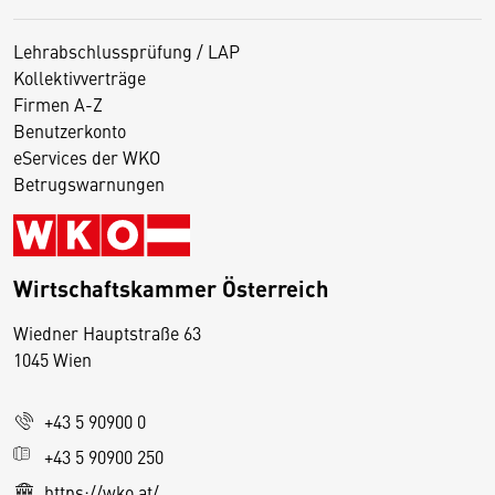
Lehrabschlussprüfung / LAP
Kollektivverträge
Firmen A-Z
Benutzerkonto
eServices der WKO
Betrugswarnungen
Wirtschaftskammer Österreich
Wiedner Hauptstraße 63
D
1045 Wien
i
e
+43 5 90900 0
s
e
+43 5 90900 250
S
https://wko.at/