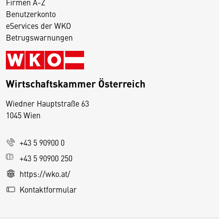
Firmen A-Z
Benutzerkonto
eServices der WKO
Betrugswarnungen
Wirtschaftskammer Österreich
Wiedner Hauptstraße 63
D
1045 Wien
i
e
+43 5 90900 0
s
e
+43 5 90900 250
S
https://wko.at/
e
Kontaktformular
it
e