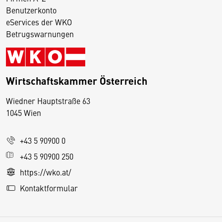
Benutzerkonto
eServices der WKO
Betrugswarnungen
Wirtschaftskammer Österreich
Wiedner Hauptstraße 63
D
1045 Wien
i
e
+43 5 90900 0
s
e
+43 5 90900 250
S
https://wko.at/
e
Kontaktformular
it
e