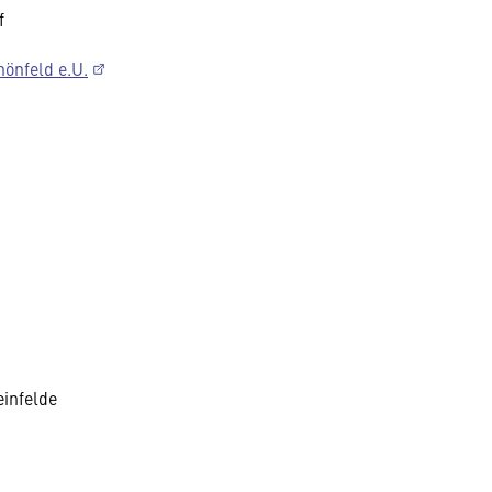
f
hönfeld e.U.
infelde