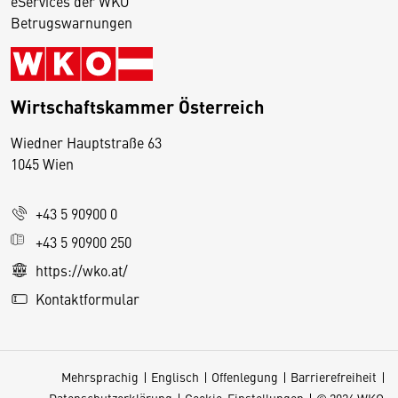
eServices der WKO
Betrugswarnungen
Wirtschaftskammer Österreich
Wiedner Hauptstraße 63
D
1045 Wien
i
e
+43 5 90900 0
s
e
+43 5 90900 250
S
https://wko.at/
e
Kontaktformular
it
e
v
Mehrsprachig
Englisch
Offenlegung
Barrierefreiheit
e
Datenschutzerklärung
Cookie-Einstellungen
© 2026 WKO