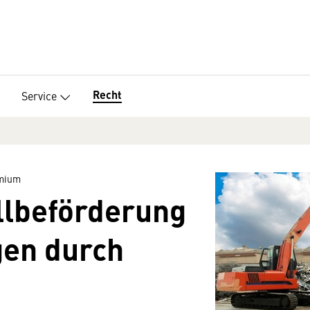
Recht
Service
emium
allbeförderung
gen durch