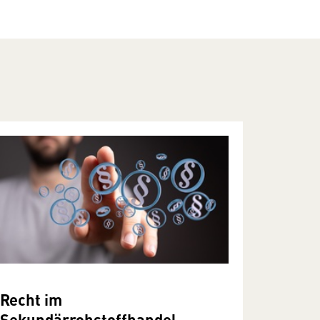
Recht im
Sekundärrohstoffhandel