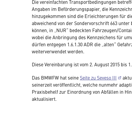
Die vereinfachten Transportbedingungen betreffe
Angaben im Beförderungspapier, die Kennzeichn
hinzugekommen sind die Erleichterungen für di
abweichend von der Sondervorschrift 663 unte
können, in „NUR“ bedeckten Fahrzeugen/Contai
wobei die Anbringung des Kennzeichens für umwe
dürfen entgegen 1.6.1.30 ADR die „alten“ Gefa
weiterverwendet werden.
Diese Vereinbarung ist vom 2. August 2015 bis 1.
Das BMWFW hat seine
Seite zu Seveso III
aktua
seinerzeit veröffentlicht, welche nunmehr adap
Praxisbehelf zur Einordnung von Abfällen in Hinb
aktualisiert.