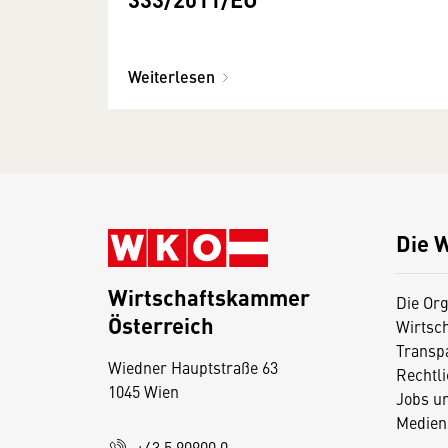
Weiterlesen
Die 
Wirtschaftskammer
Die Org
Österreich
Wirtsc
D
Transp
Wiedner Hauptstraße 63
i
Rechtl
1045 Wien
Jobs u
e
Medien
s
+43 5 90900 0