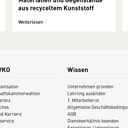
aus recyceltem Kunststoff
Weiterlesen
WKO
Wissen
anisation
Unternehmen gründen
haftskammerwahlen
Lehrling ausbilden
arenz
1. Mitarbeiter:in
iches
Allgemeine Geschäftsbedingu
nd Karriere
AGB
service
Dienstverhältnis beenden
Exportieren / Importieren