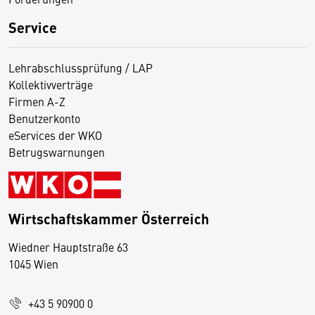
Service
Lehrabschlussprüfung / LAP
Kollektivverträge
Firmen A-Z
Benutzerkonto
eServices der WKO
Betrugswarnungen
Wirtschaftskammer Österreich
Wiedner Hauptstraße 63
D
1045 Wien
i
e
+43 5 90900 0
s