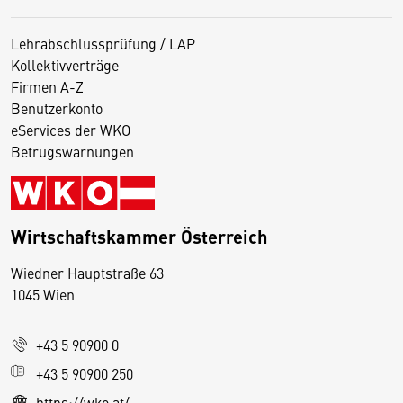
Lehrabschlussprüfung / LAP
Kollektivverträge
Firmen A-Z
Benutzerkonto
eServices der WKO
Betrugswarnungen
Wirtschaftskammer Österreich
Wiedner Hauptstraße 63
D
1045 Wien
i
e
+43 5 90900 0
s
e
+43 5 90900 250
S
https://wko.at/