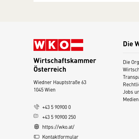
Die 
Wirtschaftskammer
Die Org
Österreich
Wirtsc
D
Transp
Wiedner Hauptstraße 63
i
Rechtl
1045 Wien
Jobs u
e
Medien
s
+43 5 90900 0
e
+43 5 90900 250
S
e
https://wko.at/
it
Kontaktformular