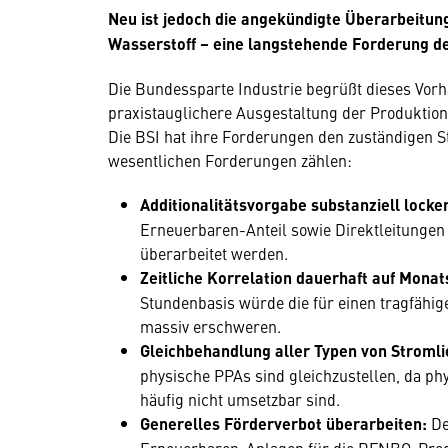
Neu ist jedoch die angekündigte Überarbeitun
Wasserstoff – eine langstehende Forderung de
Die Bundessparte Industrie begrüßt dieses Vorh
praxistauglichere Ausgestaltung der Produktion
Die BSI hat ihre Forderungen den zuständigen S
wesentlichen Forderungen zählen:
Additionalitätsvorgabe substanziell locke
Erneuerbaren-Anteil sowie Direktleitung
überarbeitet werden.
Zeitliche Korrelation dauerhaft auf Mona
Stundenbasis würde die für einen tragfähi
massiv erschweren.
Gleichbehandlung aller Typen von Stromli
physische PPAs sind gleichzustellen, da ph
häufig nicht umsetzbar sind.
Generelles Förderverbot überarbeiten:
De