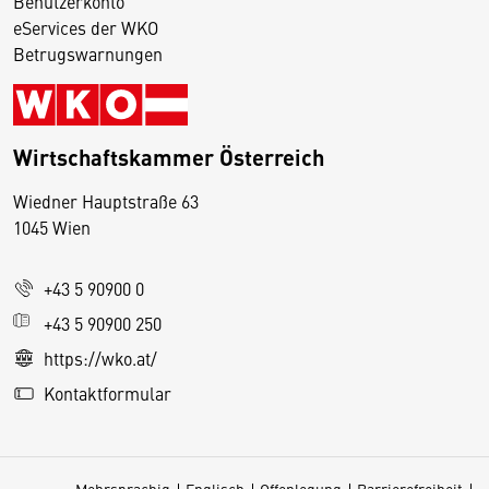
Benutzerkonto
eServices der WKO
Betrugswarnungen
Wirtschaftskammer Österreich
Wiedner Hauptstraße 63
D
1045 Wien
i
e
+43 5 90900 0
s
e
+43 5 90900 250
S
https://wko.at/
e
Kontaktformular
it
e
v