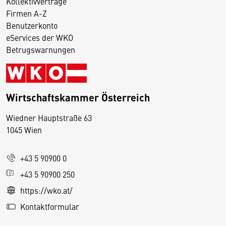
Kollektivverträge
Firmen A-Z
Benutzerkonto
eServices der WKO
Betrugswarnungen
Wirtschaftskammer Österreich
Wiedner Hauptstraße 63
D
1045 Wien
i
e
+43 5 90900 0
s
e
+43 5 90900 250
S
https://wko.at/
e
Kontaktformular
it