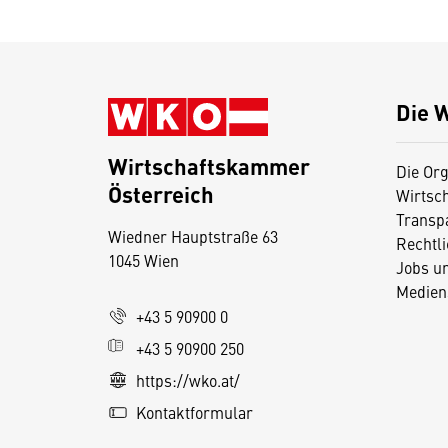
Die 
Wirtschaftskammer
Die Org
Österreich
Wirtsc
D
Transp
Wiedner Hauptstraße 63
i
Rechtl
1045 Wien
Jobs u
e
Medien
s
+43 5 90900 0
e
+43 5 90900 250
S
e
https://wko.at/
it
Kontaktformular
e