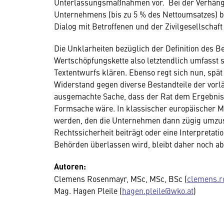
Unterlassungsmaßnahmen vor. Bei der Verhängu
Unternehmens (bis zu 5 % des Nettoumsatzes) 
Dialog mit Betroffenen und der Zivilgesellschaft 
Die Unklarheiten bezüglich der Definition des B
Wertschöpfungskette also letztendlich umfasst s
Textentwurfs klären. Ebenso regt sich nun, spät 
Widerstand gegen diverse Bestandteile der vorläu
ausgemachte Sache, dass der Rat dem Ergebnis s
Formsache wäre. In klassischer europäischer M
werden, den die Unternehmen dann zügig umzus
Rechtssicherheit beiträgt oder eine Interpretat
Behörden überlassen wird, bleibt daher noch a
Autoren:
Clemens Rosenmayr, MSc, MSc, BSc (
clemens.r
Mag. Hagen Pleile (
hagen.pleile@wko.at
)