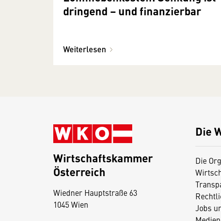
dringend – und finanzierbar
Weiterlesen
Die 
Wirtschaftskammer
Die Org
Österreich
Wirtsc
D
Transp
Wiedner Hauptstraße 63
i
Rechtl
1045 Wien
Jobs u
e
Medien