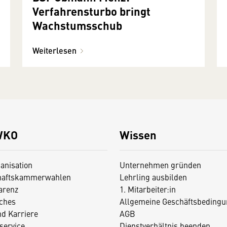
Verfahrensturbo bringt
Wachstumsschub
Weiterlesen
WKO
Wissen
anisation
Unternehmen gründen
haftskammerwahlen
Lehrling ausbilden
arenz
1. Mitarbeiter:in
iches
Allgemeine Geschäftsbedingu
nd Karriere
AGB
service
Dienstverhältnis beenden