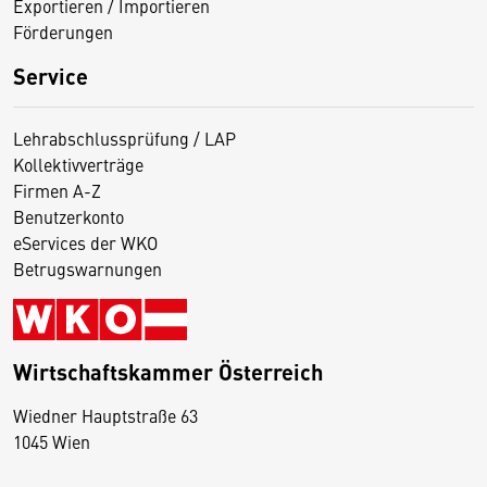
Exportieren / Importieren
Förderungen
Service
Lehrabschlussprüfung / LAP
Kollektivverträge
Firmen A-Z
Benutzerkonto
eServices der WKO
Betrugswarnungen
Wirtschaftskammer Österreich
Wiedner Hauptstraße 63
D
1045 Wien
i
e