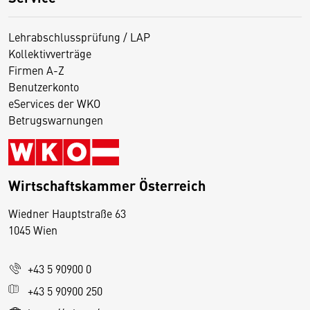
Lehrabschlussprüfung / LAP
Kollektivverträge
Firmen A-Z
Benutzerkonto
eServices der WKO
Betrugswarnungen
Wirtschaftskammer Österreich
Wiedner Hauptstraße 63
D
1045 Wien
i
e
+43 5 90900 0
s
e
+43 5 90900 250
S