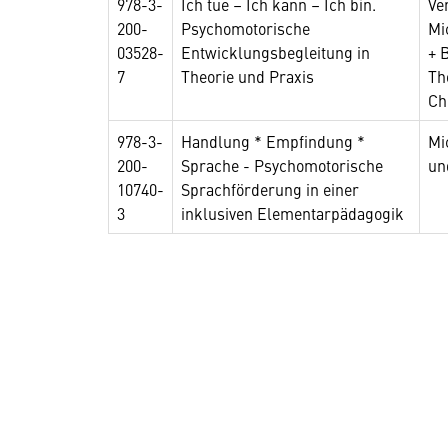
978-3-
Ich tue – Ich kann – Ich bin.
Ve
200-
Psychomotorische
Mi
03528-
Entwicklungsbegleitung in
+ 
7
Theorie und Praxis
Th
Ch
978-3-
Handlung * Empfindung *
Mi
200-
Sprache - Psychomotorische
un
10740-
Sprachförderung in einer
3
inklusiven Elementarpädagogik