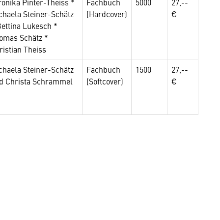
ronika Pinter-Theiss *
Fachbuch
5000
27,--
chaela Steiner-Schätz
(Hardcover)
€
Bettina Lukesch *
omas Schätz *
ristian Theiss
chaela Steiner-Schätz
Fachbuch
1500
27,--
d Christa Schrammel
(Softcover)
€