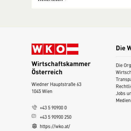
Die 
Wirtschaftskammer
Die Org
Österreich
Wirtsc
D
Transp
Wiedner Hauptstraße 63
i
Rechtl
1045 Wien
Jobs u
e
Medien
s
+43 5 90900 0
e
+43 5 90900 250
S
e
https://wko.at/