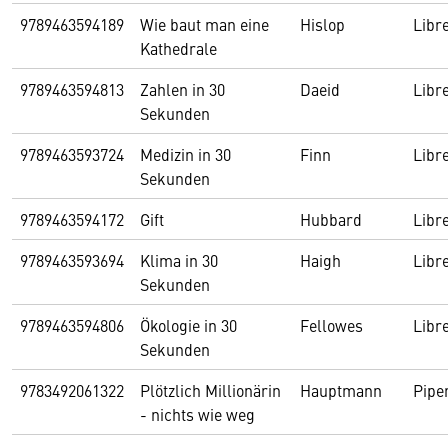
9789463594189
Wie baut man eine
Hislop
Libr
Kathedrale
9789463594813
Zahlen in 30
Daeid
Libr
Sekunden
9789463593724
Medizin in 30
Finn
Libr
Sekunden
9789463594172
Gift
Hubbard
Libr
9789463593694
Klima in 30
Haigh
Libr
Sekunden
9789463594806
Ökologie in 30
Fellowes
Libr
Sekunden
9783492061322
Plötzlich Millionärin
Hauptmann
Pipe
- nichts wie weg