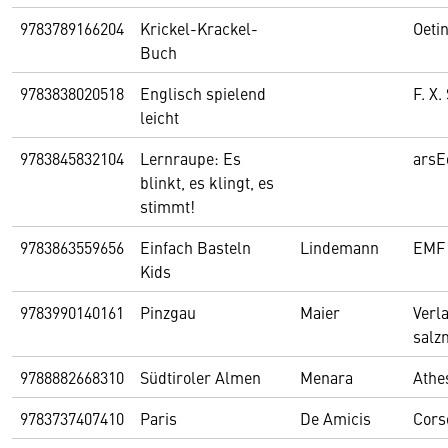
9783789166204
Krickel-Krackel-
Oeti
Buch
9783838020518
Englisch spielend
F. X
leicht
9783845832104
Lernraupe: Es
arsE
blinkt, es klingt, es
stimmt!
9783863559656
Einfach Basteln
Lindemann
EMF 
Kids
9783990140161
Pinzgau
Maier
Verl
salz
9788882668310
Südtiroler Almen
Menara
Athe
9783737407410
Paris
De Amicis
Cors