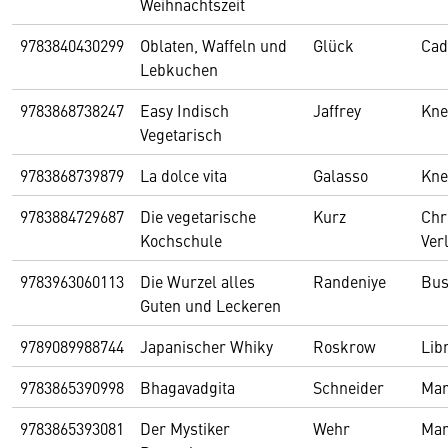
Weihnachtszeit
9783840430299
Oblaten, Waffeln und
Glück
Ca
Lebkuchen
9783868738247
Easy Indisch
Jaffrey
Kne
Vegetarisch
9783868739879
La dolce vita
Galasso
Kne
9783884729687
Die vegetarische
Kurz
Chr
Kochschule
Ver
9783963060113
Die Wurzel alles
Randeniye
Bus
Guten und Leckeren
9789089988744
Japanischer Whiky
Roskrow
Lib
9783865390998
Bhagavadgita
Schneider
Mar
9783865393081
Der Mystiker
Wehr
Mar