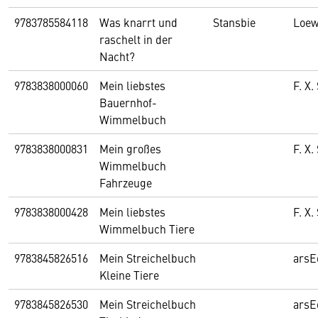
9783785584118
Was knarrt und
Stansbie
Loe
raschelt in der
Nacht?
9783838000060
Mein liebstes
F. X
Bauernhof-
Wimmelbuch
9783838000831
Mein großes
F. X
Wimmelbuch
Fahrzeuge
9783838000428
Mein liebstes
F. X
Wimmelbuch Tiere
9783845826516
Mein Streichelbuch
arsE
Kleine Tiere
9783845826530
Mein Streichelbuch
arsE