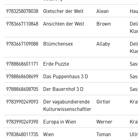
9783258078038
Gletscher der Welt
Alean
Hau
9783667110848
Ansichten der Welt
Brown
Del
Kla
9783667109088
Blümchensex
Allaby
Del
Kla
9788868601171
Erde Puzzle
Sas
9788868608699
Das Puppenhaus 3 D
Sas
9788868608705
Der Bauernhof 3 D
Sas
9783990249093
Der vagabundierende
Girtler
Kra
Kulturwissenschaftler
9783990249390
Europa in Wien
Werner
Kra
9783848011735
Wien
Toman
Ull