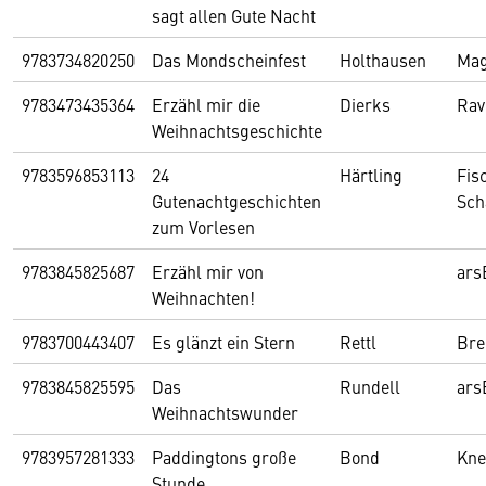
sagt allen Gute Nacht
9783734820250
Das Mondscheinfest
Holthausen
Mag
9783473435364
Erzähl mir die
Dierks
Rav
Weihnachtsgeschichte
9783596853113
24
Härtling
Fis
Gutenachtgeschichten
Sch
zum Vorlesen
9783845825687
Erzähl mir von
ars
Weihnachten!
9783700443407
Es glänzt ein Stern
Rettl
Bre
9783845825595
Das
Rundell
ars
Weihnachtswunder
9783957281333
Paddingtons große
Bond
Kne
Stunde