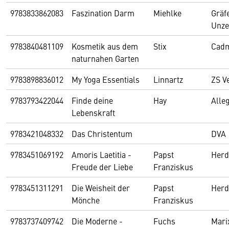
9783833862083
Faszination Darm
Miehlke
Gräf
Unze
9783840481109
Kosmetik aus dem
Stix
Cad
naturnahen Garten
9783898836012
My Yoga Essentials
Linnartz
ZS V
9783793422044
Finde deine
Hay
Alleg
Lebenskraft
9783421048332
Das Christentum
DVA
9783451069192
Amoris Laetitia -
Papst
Herd
Freude der Liebe
Franziskus
9783451311291
Die Weisheit der
Papst
Herd
Mönche
Franziskus
9783737409742
Die Moderne -
Fuchs
Mari