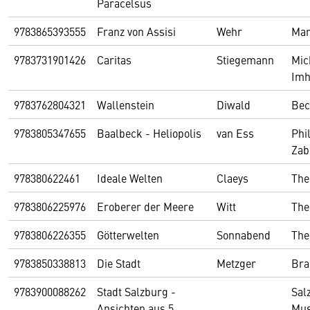
Paracelsus
9783865393555
Franz von Assisi
Wehr
Mar
9783731901426
Caritas
Stiegemann
Mic
Imh
9783762804321
Wallenstein
Diwald
Bec
9783805347655
Baalbeck - Heliopolis
van Ess
Phi
Zab
978380622461
Ideale Welten
Claeys
The
9783806225976
Eroberer der Meere
Witt
The
9783806226355
Götterwelten
Sonnabend
The
9783850338813
Die Stadt
Metzger
Bra
9783900088262
Stadt Salzburg -
Sal
Ansichten aus 5
Mu