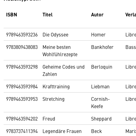
ISBN
Titel
Autor
Verl
9789463593236
Die Odyssee
Homer
Libr
9783809438083
Meine besten
Bankhofer
Bas
Wohlfühlrezepte
9789463593298
Geheime Codes und
Berloquin
Libr
Zahlen
9789463593984
Krafttraining
Liebman
Libr
9789463593953
Stretching
Cornish-
Libr
Keefe
9789463594202
Freud
Sheppard
Libr
9783737411394
Legendäre Frauen
Beck
Mari