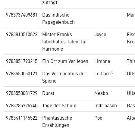
zuträgt
9783737409681
Das indische
Mar
Papageienbuch
9783810510822
Mister Franks
Joyce
Fis
fabelhaftes Talent für
Krü
Harmonie
9783851793215
Ein Ort zum Verlieben
Limone
Thi
9783550050121
Das Vermächtnis der
Le Carré
Ull
Spione
9783550081729
Durst
Nesbo
Ull
9783785725740
Tage der Schuld
Indrioason
Bas
9783411145522
Phantastische
Poe
Alb
Erzählungen