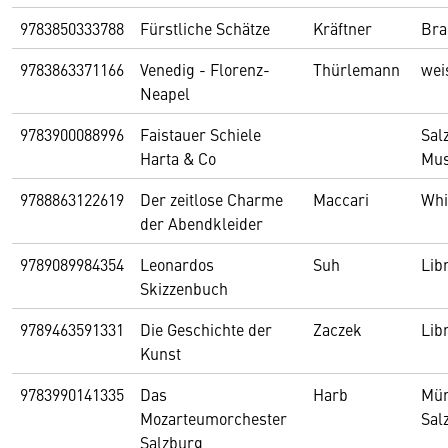
9783850333788
Fürstliche Schätze
Kräftner
Bra
9783863371166
Venedig - Florenz-
Thürlemann
wei
Neapel
9783900088996
Faistauer Schiele
Sal
Harta & Co
Mu
9788863122619
Der zeitlose Charme
Maccari
Whi
der Abendkleider
9789089984354
Leonardos
Suh
Lib
Skizzenbuch
9789463591331
Die Geschichte der
Zaczek
Lib
Kunst
9783990141335
Das
Harb
Mür
Mozarteumorchester
Sal
Salzburg