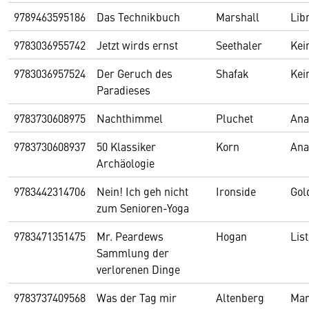
9789463595186
Das Technikbuch
Marshall
Lib
9783036955742
Jetzt wirds ernst
Seethaler
Kei
9783036957524
Der Geruch des
Shafak
Kei
Paradieses
9783730608975
Nachthimmel
Pluchet
Ana
9783730608937
50 Klassiker
Korn
Ana
Archäologie
9783442314706
Nein! Ich geh nicht
Ironside
Gol
zum Senioren-Yoga
9783471351475
Mr. Peardews
Hogan
List
Sammlung der
verlorenen Dinge
9783737409568
Was der Tag mir
Altenberg
Mar