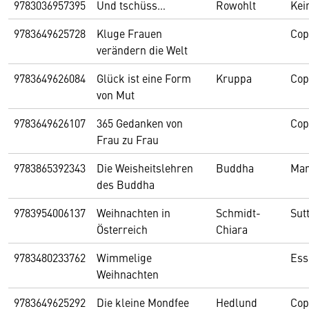
9783036957395
Und tschüss…
Rowohlt
Kei
9783649625728
Kluge Frauen
Cop
verändern die Welt
9783649626084
Glück ist eine Form
Kruppa
Cop
von Mut
9783649626107
365 Gedanken von
Cop
Frau zu Frau
9783865392343
Die Weisheitslehren
Buddha
Mar
des Buddha
9783954006137
Weihnachten in
Schmidt-
Sut
Österreich
Chiara
9783480233762
Wimmelige
Ess
Weihnachten
9783649625292
Die kleine Mondfee
Hedlund
Cop