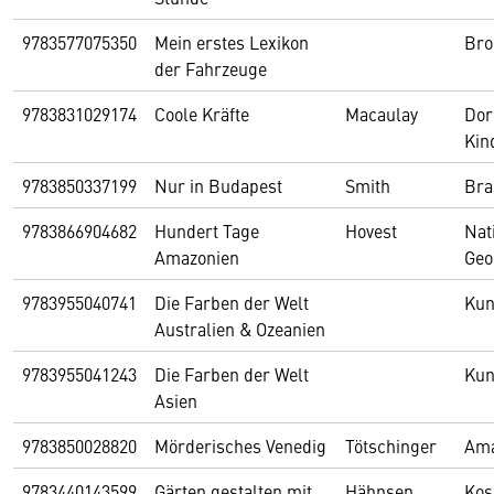
9783577075350
Mein erstes Lexikon
Bro
der Fahrzeuge
9783831029174
Coole Kräfte
Macaulay
Dor
Kin
9783850337199
Nur in Budapest
Smith
Bra
9783866904682
Hundert Tage
Hovest
Nat
Amazonien
Geo
9783955040741
Die Farben der Welt
Kun
Australien & Ozeanien
9783955041243
Die Farben der Welt
Kun
Asien
9783850028820
Mörderisches Venedig
Tötschinger
Ama
9783440143599
Gärten gestalten mit
Hähnsen
Ko