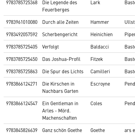
9783785725368
Die Legende des
Lark
Bast
Feuerberges
9783961010080
Durch alle Zeiten
Hammer
Ullst
9783492057592
Scherbengericht
Heinichien
Pipe
9783785725405
Verfolgt
Baldacci
Bast
9783785725450
Das Joshua-Profil
Fitzek
Bast
9783785725863
Die Spur des Lichts
Camilleri
Bast
9783866124271
Die Kirschen in
Escroyne
Pen
Nachbars Garten
9783866124547
Ein Gentleman in
Coles
Pen
Arles - Mörd.
Machenschaften
9783845826639
Ganz schön Goethe
Goethe
ars e