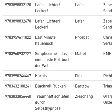
9783898832120
Lafer! Lichter!
Lafer
Zabe
Lecker!
San
9783898832670
Lafer! Lichter!
Lafer
Zabe
Lecker!
San
9783959611022
Last Minute
Proebst
Chri
Italienisch
Verl
9783960932727
Simplissime - das
Mallet
EMF 
einfachste Grillbuch
der Welt
9783990246467
Kürbis
Fink
Pich
9783432100241
Blackroll Rücken
Bartrow
Trias
9783833856440
Traumhaft schlafen
Zieschang
Gräf
durch
Unze
Selbsthypnose