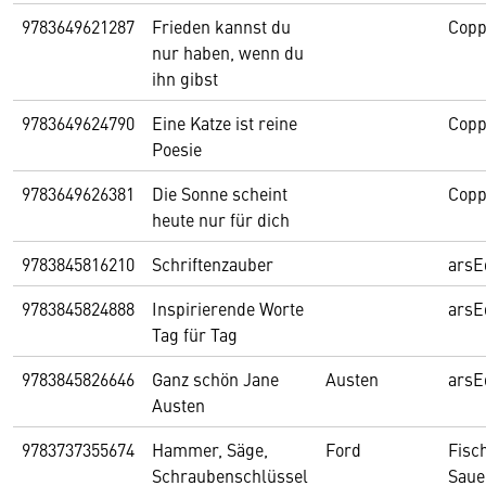
9783649621287
Frieden kannst du
Copp
nur haben, wenn du
ihn gibst
9783649624790
Eine Katze ist reine
Copp
Poesie
9783649626381
Die Sonne scheint
Copp
heute nur für dich
9783845816210
Schriftenzauber
arsE
9783845824888
Inspirierende Worte
arsE
Tag für Tag
9783845826646
Ganz schön Jane
Austen
arsE
Austen
9783737355674
Hammer, Säge,
Ford
Fisc
Schraubenschlüssel
Saue