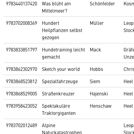
9783440137420
Was blüht am
Schönfelder
Kos
Mittelmeer?
9783702008369
Hundert
Müller
Leop
Heilpflanzen selbst
Stoc
gezogen
9783833851797
Hundetraining leicht
Mack
Gräf
gemacht
Unze
9783862302970
Sketch your world
Hobbs
Chri
9783868523812
Spezialfahrzeuge
Siem
Heel
9783868529005
Straßenkreuzer
Hajenski
Heel
9783958423052
Spektakuläre
Henschaw
Heel
Traktorgiganten
9783702012489
Alpine
Leop
Naturkatastrophen
Stoc