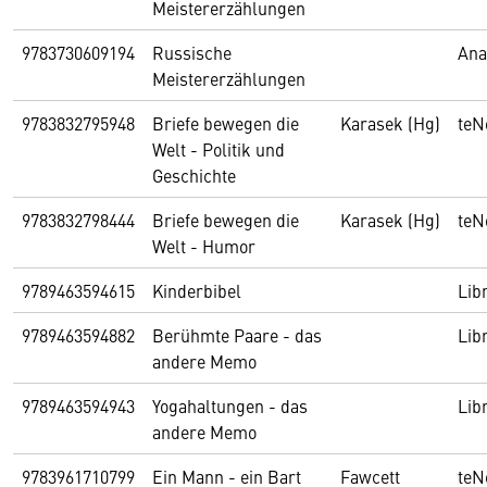
Meistererzählungen
9783730609194
Russische
Ana
Meistererzählungen
9783832795948
Briefe bewegen die
Karasek (Hg)
teN
Welt - Politik und
Geschichte
9783832798444
Briefe bewegen die
Karasek (Hg)
teN
Welt - Humor
9789463594615
Kinderbibel
Lib
9789463594882
Berühmte Paare - das
Lib
andere Memo
9789463594943
Yogahaltungen - das
Lib
andere Memo
9783961710799
Ein Mann - ein Bart
Fawcett
teN