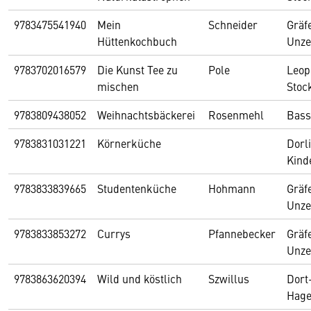
9783475541940
Mein
Schneider
Gräf
Hüttenkochbuch
Unze
9783702016579
Die Kunst Tee zu
Pole
Leop
mischen
Stoc
9783809438052
Weihnachtsbäckerei
Rosenmehl
Bas
9783831031221
Körnerküche
Dorl
Kind
9783833839665
Studentenküche
Hohmann
Gräf
Unze
9783833853272
Currys
Pfannebecker
Gräf
Unze
9783863620394
Wild und köstlich
Szwillus
Dort
Hage