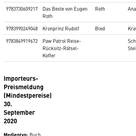
9783730609217
Das Beste von Eugen
Roth
Ana
Roth
9783990249048
Kronprinz Rudolf
Bled
Kra
9783849919672
Paw Patrol Reise-
Sch
Rücksitz-Rätsel-
Ste
Koffer
Importeurs-
Preismeldung
(Mindestpereise)
30.
September
2020
Medientyp:
Buch