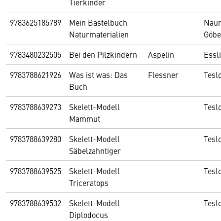
Tierkinder
9783625185789
Mein Bastelbuch
Nau
Naturmaterialien
Göbe
9783480232505
Bei den Pilzkindern
Aspelin
Essl
9783788621926
Was ist was: Das
Flessner
Teslo
Buch
9783788639273
Skelett-Modell
Teslo
Mammut
9783788639280
Skelett-Modell
Teslo
Säbelzahntiger
9783788639525
Skelett-Modell
Teslo
Triceratops
9783788639532
Skelett-Modell
Teslo
Diplodocus