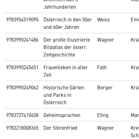
Jahrhunderten
9783954519095
Österreich in den 50er
Weiss
Em
und 60er Jahren
9783990241486
Der große illustrierte
Wagner
Kra
Bildatlas der österr.
Zeitgeschichte
9783990245651
Frauenleben in alter
Fath
Kra
Zeit
9783990249062
Historische Gärten
Berger
Kra
und Parks in
Österreich
9783737410458
Geheimsprachen
Efing
Mar
9783218008365
Der Störenfried
Wagner
Kre
Sch