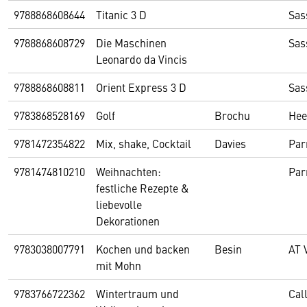
9788868608644
Titanic 3 D
Sas
9788868608729
Die Maschinen
Sas
Leonardo da Vincis
9788868608811
Orient Express 3 D
Sas
9783868528169
Golf
Brochu
Hee
9781472354822
Mix, shake, Cocktail
Davies
Par
9781474810210
Weihnachten:
Par
festliche Rezepte &
liebevolle
Dekorationen
9783038007791
Kochen und backen
Besin
AT 
mit Mohn
9783766722362
Wintertraum und
Cal