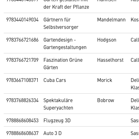
der Kraft der Pflanze
9783440149034
Gärtnern für
Mandelmann
Ko
Selbstversorger
9783766721686
Gartendesign -
Hodgson
Cal
Gartengestaltungen
9783766721709
Faszination Grüne
Hasselhorst
Cal
Gärten
9783667108371
Cuba Cars
Morick
Del
Kla
9783768826334
Spektakuläre
Bobrow
Del
Superyachten
Kla
9788868608453
Flugzeug 3D
Sas
9788868608637
Auto 3 D
Sas