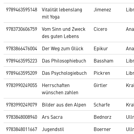
9789463595148
Vitalität lebenslang
Jimenez
Lib
mit Yoga
9783730606759
Vom Sinn und Zweck
Cicero
Ana
des guten Lebens
9783866476004
Der Weg zum Glück
Epikur
Ana
9789463595223
Das Philosophiebuch
Bassham
Lib
9789463595209
Das Psychologiebuch
Pickren
Lib
9783990249055
Herrschaften
Girtler
Kra
wünschen zahlen
9783990249079
Bilder aus den Alpen
Scharfe
Kra
9783848008940
Ars Sacra
Bednorz
Ull
9783848011667
Jugendstil
Boerner
Ull