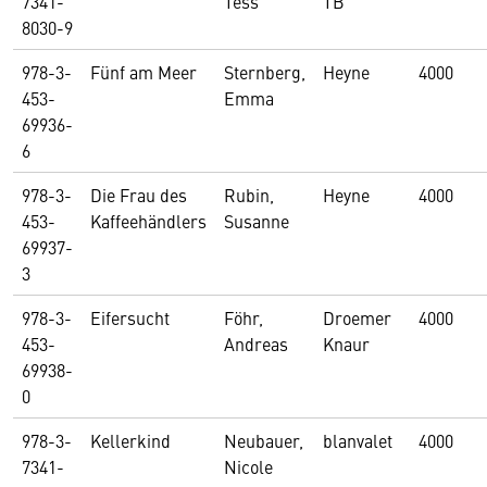
7341-
Tess
TB
8030-9
978-3-
Fünf am Meer
Sternberg,
Heyne
4000
453-
Emma
69936-
6
978-3-
Die Frau des
Rubin,
Heyne
4000
453-
Kaffeehändlers
Susanne
69937-
3
978-3-
Eifersucht
Föhr,
Droemer
4000
453-
Andreas
Knaur
69938-
0
978-3-
Kellerkind
Neubauer,
blanvalet
4000
7341-
Nicole