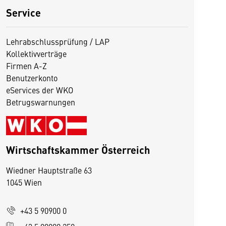
Service
Lehrabschlussprüfung / LAP
Kollektivverträge
Firmen A-Z
Benutzerkonto
eServices der WKO
Betrugswarnungen
Wirtschaftskammer Österreich
Wiedner Hauptstraße 63
1045 Wien
D
i
+43 5 90900 0
e
s