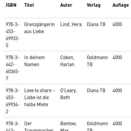
ISBN
Titel
Autor
Verlag
Auflage
978-3-
Grenzgängerin
Lind, Hera
Diana TB
4000
453-
aus Liebe
69933-
5
978-3-
In deinem
Coben,
Goldmann
4000
442-
Namen
Harlan
TB
60365-
7
978-3-
Love to share –
O'Leary,
Diana TB
4000
453-
Liebe ist die
Beth
69934-
halbe Miete
2
978-3-
Der
Bentow,
Goldmann
4000
442-
Traummacher
Max
TB