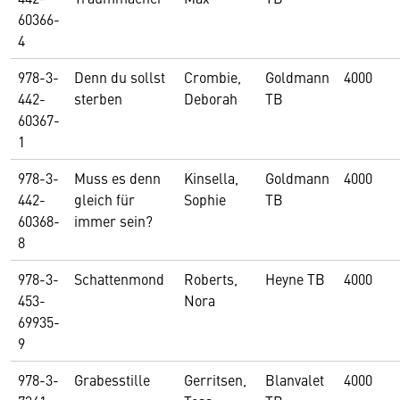
60366-
4
978-3-
Denn du sollst
Crombie,
Goldmann
4000
442-
sterben
Deborah
TB
60367-
1
978-3-
Muss es denn
Kinsella,
Goldmann
4000
442-
gleich für
Sophie
TB
60368-
immer sein?
8
978-3-
Schattenmond
Roberts,
Heyne TB
4000
453-
Nora
69935-
9
978-3-
Grabesstille
Gerritsen,
Blanvalet
4000