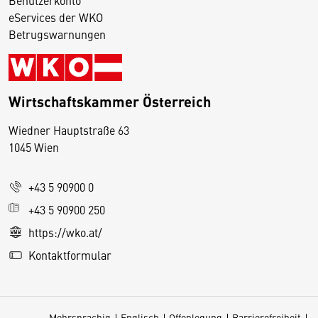
eServices der WKO
Betrugswarnungen
Wirtschaftskammer Österreich
Wiedner Hauptstraße 63
D
1045 Wien
i
e
+43 5 90900 0
s
e
+43 5 90900 250
S
https://wko.at/
e
Kontaktformular
it
e
v
Mehrsprachig
Englisch
Offenlegung
Barrierefreiheit