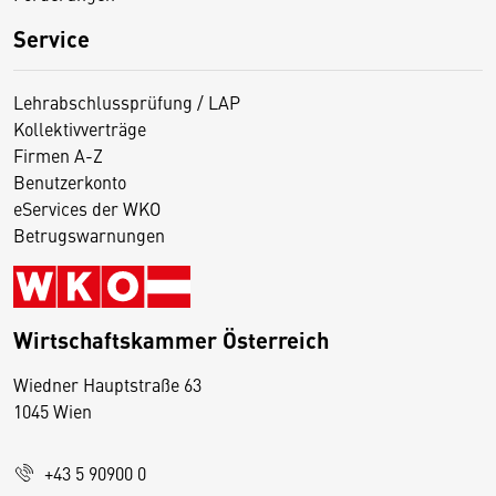
Service
Lehrabschlussprüfung / LAP
Kollektivverträge
Firmen A-Z
Benutzerkonto
eServices der WKO
Betrugswarnungen
Wirtschaftskammer Österreich
Wiedner Hauptstraße 63
D
1045 Wien
i
e
+43 5 90900 0
s