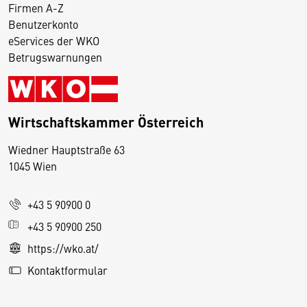
Firmen A-Z
Benutzerkonto
eServices der WKO
Betrugswarnungen
Wirtschaftskammer Österreich
Wiedner Hauptstraße 63
D
1045 Wien
i
e
+43 5 90900 0
s
e
+43 5 90900 250
S
https://wko.at/
e
Kontaktformular
it
e