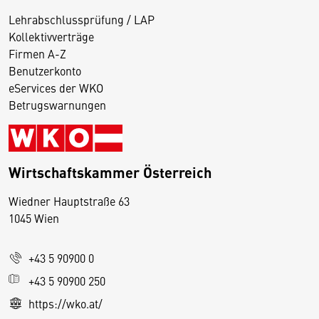
Lehrabschlussprüfung / LAP
Kollektivverträge
Firmen A-Z
Benutzerkonto
eServices der WKO
Betrugswarnungen
Wirtschaftskammer Österreich
Wiedner Hauptstraße 63
D
1045 Wien
i
e
+43 5 90900 0
s
e
+43 5 90900 250
S
https://wko.at/