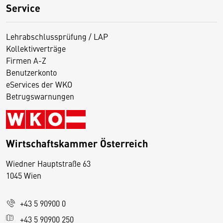
Service
Lehrabschlussprüfung / LAP
Kollektivverträge
Firmen A-Z
Benutzerkonto
eServices der WKO
Betrugswarnungen
Wirtschaftskammer Österreich
Wiedner Hauptstraße 63
D
1045 Wien
i
e
+43 5 90900 0
s
e
+43 5 90900 250