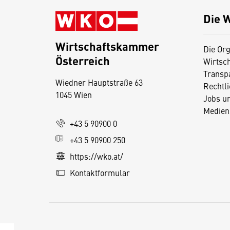
Die 
Wirtschaftskammer
Die Org
Österreich
Wirtsc
D
Transp
Wiedner Hauptstraße 63
i
Rechtl
1045 Wien
Jobs u
e
Medien
s
+43 5 90900 0
e
+43 5 90900 250
S
e
https://wko.at/
it
Kontaktformular
e
v
e
r