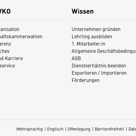
WKO
Wissen
anisation
Unternehmen gründen
haftskammerwahlen
Lehrling ausbilden
arenz
1. Mitarbeiter:in
iches
Allgemeine Geschäftsbedingu
nd Karriere
AGB
service
Dienstverhältnis beenden
Exportieren / Importieren
Förderungen
Mehrsprachig
Englisch
Offenlegung
Barrierefreiheit
Dat