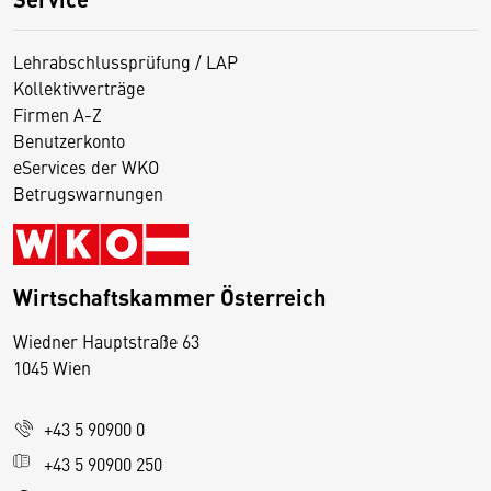
Lehrabschlussprüfung / LAP
Kollektivverträge
Firmen A-Z
Benutzerkonto
eServices der WKO
Betrugswarnungen
Wirtschaftskammer Österreich
Wiedner Hauptstraße 63
D
1045 Wien
i
e
+43 5 90900 0
s
e
+43 5 90900 250