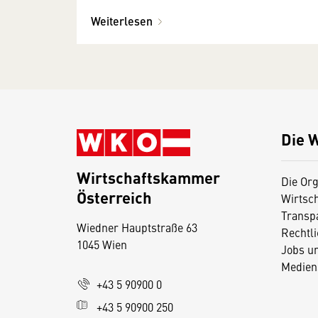
Weiterlesen
Die 
Wirtschaftskammer
Die Org
Österreich
Wirtsc
D
Transp
Wiedner Hauptstraße 63
i
Rechtl
1045 Wien
Jobs u
e
Medien
s
+43 5 90900 0
e
+43 5 90900 250
S