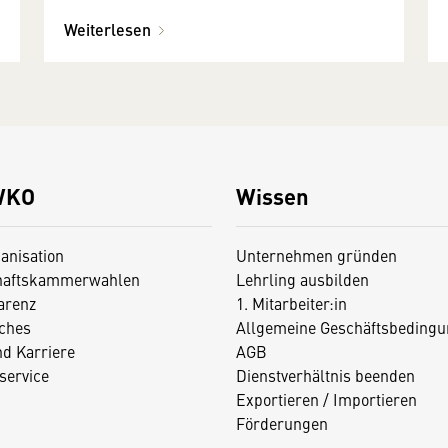
Neubaubericht"
Weiterlesen
WKO
Wissen
anisation
Unternehmen gründen
haftskammerwahlen
Lehrling ausbilden
arenz
1. Mitarbeiter:in
iches
Allgemeine Geschäftsbedingu
nd Karriere
AGB
service
Dienstverhältnis beenden
Exportieren / Importieren
Förderungen