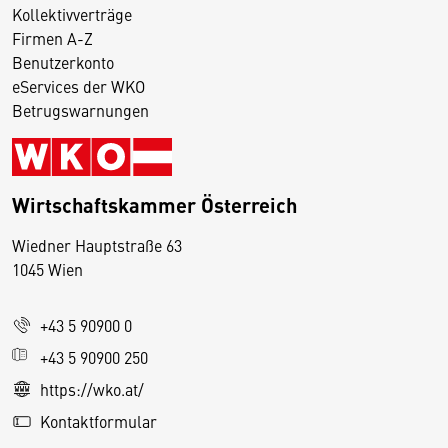
Kollektivverträge
Firmen A-Z
Benutzerkonto
eServices der WKO
Betrugswarnungen
Wirtschaftskammer Österreich
Wiedner Hauptstraße 63
D
1045 Wien
i
e
+43 5 90900 0
s
e
+43 5 90900 250
S
https://wko.at/
e
Kontaktformular
it