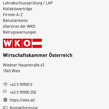
Lehrabschlussprüfung / LAP
Kollektivverträge
Firmen A-Z
Benutzerkonto
eServices der WKO
Betrugswarnungen
Wirtschaftskammer Österreich
Wiedner Hauptstraße 63
D
1045 Wien
i
e
+43 5 90900 0
s
e
+43 5 90900 250
S
https://wko.at/
e
Kontaktformular