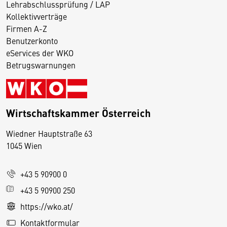
Lehrabschlussprüfung / LAP
Kollektivverträge
Firmen A-Z
Benutzerkonto
eServices der WKO
Betrugswarnungen
Wirtschaftskammer Österreich
Wiedner Hauptstraße 63
D
1045 Wien
i
e
+43 5 90900 0
s
e
+43 5 90900 250
S
https://wko.at/
e
Kontaktformular