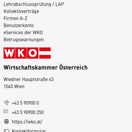
Lehrabschlussprüfung / LAP
Kollektivverträge
Firmen A-Z
Benutzerkonto
eServices der WKO
Betrugswarnungen
Wirtschaftskammer Österreich
Wiedner Hauptstraße 63
D
1045 Wien
i
e
+43 5 90900 0
s
e
+43 5 90900 250
S
https://wko.at/
e
Kontaktformular