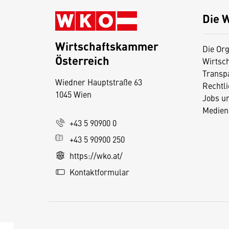
Die 
Wirtschaftskammer
Die Org
Österreich
Wirtsc
D
Transp
Wiedner Hauptstraße 63
i
Rechtl
1045 Wien
Jobs u
e
Medien
s
+43 5 90900 0
e
+43 5 90900 250
S
e
https://wko.at/
it
Kontaktformular
e
v
e
r