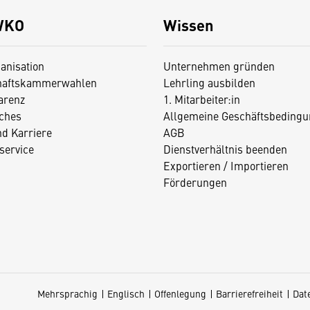
WKO
Wissen
anisation
Unternehmen gründen
haftskammerwahlen
Lehrling ausbilden
arenz
1. Mitarbeiter:in
iches
Allgemeine Geschäftsbedingu
nd Karriere
AGB
service
Dienstverhältnis beenden
Exportieren / Importieren
Förderungen
Mehrsprachig
Englisch
Offenlegung
Barrierefreiheit
Dat